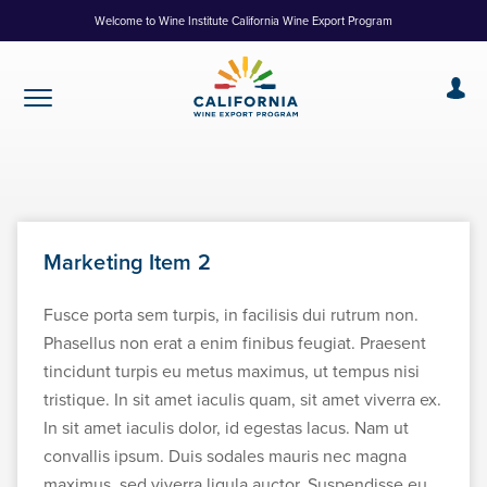
Skip
Welcome to Wine Institute California Wine Export Program
to
Content
Marketing Item 2
Fusce porta sem turpis, in facilisis dui rutrum non.
Phasellus non erat a enim finibus feugiat. Praesent
tincidunt turpis eu metus maximus, ut tempus nisi
tristique. In sit amet iaculis quam, sit amet viverra ex.
In sit amet iaculis dolor, id egestas lacus. Nam ut
convallis ipsum. Duis sodales mauris nec magna
maximus, sed viverra ligula auctor. Suspendisse eu