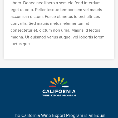
libero. Donec nec libero a sem eleifend interdum
eget ut odio. Pellentesque tempor sem vel mauris
accumsan dictum. Fusce et metus id orci ultrices
convallis. Sed mauris metus, elementum at
consectetur et, dictum non urna. Mauris id lectus
magna. Ut euismod varius augue, vel lobortis lorem
luctus quis.
The California Wine Export Program is an Equal